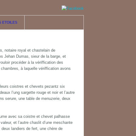
S ETOILES
 notaire royal et chastelain de
es Jehan Dumas, sieur de la barge, et
uloir procéder à la vériffication des
chambres, à laquelle vériffication avons
leurs coistres et chevets pezantz six
eaux l’ung sargette rouge et noir et l’autre
sans serure, une table de menuzerie, deux
plume avec sa coistre et chevet palhasse
aleur, et l’autre chaslit d’une meschante
 deux landiers de fert, une chère de