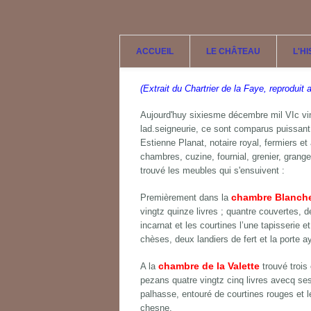
Aller au contenu principal
ACCUEIL
LE CHÂTEAU
L'H
(Extrait du Chartrier de la Faye, reproduit
Aujourd'huy sixiesme décembre mil VIc vin
lad.seigneurie, ce sont comparus puissant
Estienne Planat, notaire royal, fermiers et
chambres, cuzine, fournial, grenier, grang
trouvé les meubles qui s'ensuivent :
chambre Blanch
Premièrement dans la
vingtz quinze livres ; quantre couvertes, d
incarnat et les courtines l’une tapisserie
chèses, deux landiers de fert et la porte a
chambre de la Valette
A la
trouvé trois
pezans quatre vingtz cinq livres avecq ses
palhasse, entouré de courtines rouges et l
chesne.