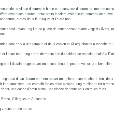
menuzerie, pavilhon d’estamine bleue et la couverte d’estamine mesme coleu
fect avecq ses serures, deux petits landiers avecq leurs pommes de cuivre, 
nt serure, autres deux leur luquet et l’autre non.
nt chaslit ayant ung lict de plume de caner pezant quatre vingt dix livres, un
ure.
ardes dont en y a une rompue et deux espieu et XI arquebuzes à mesche et
 et l’autre non ; ung coffre de menuzerie du cabinet de monsieur balhé à Plan
g perol d’arain rouge tenant trois pots d’eau de peu de valeur, une baritelière,
t ung seau d’eau, l’autre en fonte tenant trois pintes, une broche de fert, deux
 tenir la cromalhière, une cromalhière en deux piesses, ung ratelier en fer à ma
 de fer, une casse d’arain blanc, une cloche de fonte pour cuire les fruits.
 Brenc, Olliergues et Aubusson.
q verous et une serure.