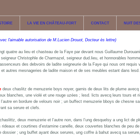
ISTOIRE
LA VIE EN CHÂTEAU-FORT
CONTACT
NUIT DE
 avec l'aimable autorisation de M.Lucien Drouot, Docteur ès lettre)
gt quatre au lieu et chasteau de la Faye par devant nous Guillaume Durouanis,
 seigneur Christophle de Charmazel, seigneur dud.lieu, et honnorables homm
 assenceurs des debvoirs de ladite seigneurie de la Faye qui nous ont requis vo
e et autres mesnageries de ladite maison et de ses meubles estant dans lesd. 
e
deux chaslitz de menuzerie boys noyer, garnis de deux lits de plume avecq 
eux blanches, une violé et une rouge uzées ; lesd. licts avecq leurs tours et rid
 et l’autre en bordure de velours noir ; un buffect menuzerie bboys de chesne 
yant sa serure et clefs.
 chaslittz, deux menuzerie et l’autre non, dans l’ung desquelsy a ung lict de 
 rideaux et courtines d’estamine canelle, deux couvertes blanches de peu de v
e dossier ; ung buffet ayant deux serures, ung coffre à bahut avecq sa serure,