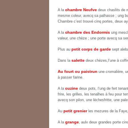
chambre Neufve
A la
deux chaslits de 
mesme coleur, avecq sa palhasse ; ung buf
Chambre c’est trouvé cinq portes, deux aya
chambre des Endormis
A la
ung mescha
valeur, une chèze ; une porte avecq sa ser
petit corps de garde
Plus au
sept aleb
salette
Dans la
deux chèzes,l’une à coffre
Au fourt ou paistrun
une cromalière, un
à passer farine.
cuzine
A la
deux pots, l’ung de fert tenan
frire, les grilles, les tenalhes à feu pour
avecq son pilon, une lèchesfritte, une pale
petit grenier
Au
les mezures de la Faye,
grange
A la
, aulx deux grandes porte cin