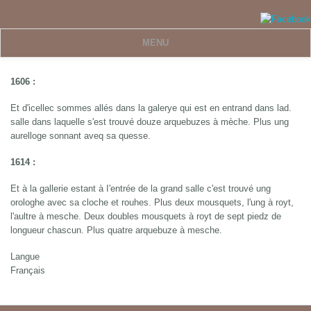
Aller au contenu principal
MENU
1606 :
Et d'icellec sommes allés dans la galerye qui est en entrand dans lad.
salle dans laquelle s'est trouvé douze arquebuzes à mèche. Plus ung
aurelloge sonnant aveq sa quesse.
1614 :
Et à la gallerie estant à I'entrée de la grand salle c'est trouvé ung
orologhe avec sa cloche et rouhes. Plus deux mousquets, l'ung à royt,
l'aultre à mesche. Deux doubles mousquets à royt de sept piedz de
longueur chascun. Plus quatre arquebuze à mesche.
Langue
Français