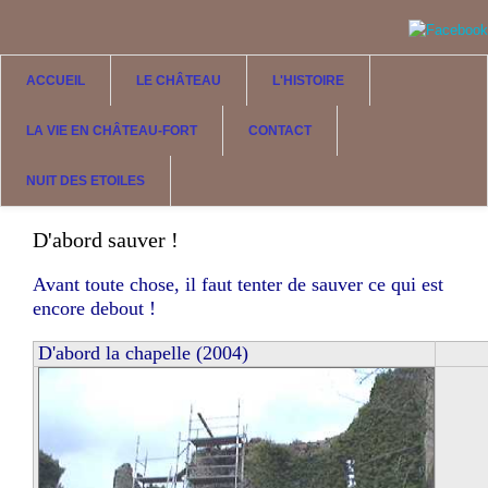
Aller au contenu principal
ACCUEIL
LE CHÂTEAU
L'HISTOIRE
LA VIE EN CHÂTEAU-FORT
CONTACT
NUIT DES ETOILES
D'abord sauver !
Avant toute chose, il faut tenter de sauver ce qui est
encore debout !
D'abord la chapelle (2004)