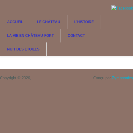
Aller au contenu principal
ACCUEIL
LE CHÂTEAU
L'HISTOIRE
LA VIE EN CHÂTEAU-FORT
CONTACT
NUIT DES ETOILES
Copyright © 2026,
Conçu par
Zymphonies